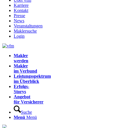
Über vfm
Karriere
Kontakt
Presse
News
Veranstaltungen
Maklersuche
Login
Makler
werden
Makler
im Verbund
Leistungsspektrum
im Überblick
Erfolgs-
Storys
Angebot
für Versicherer
Suche
Menü
Menü