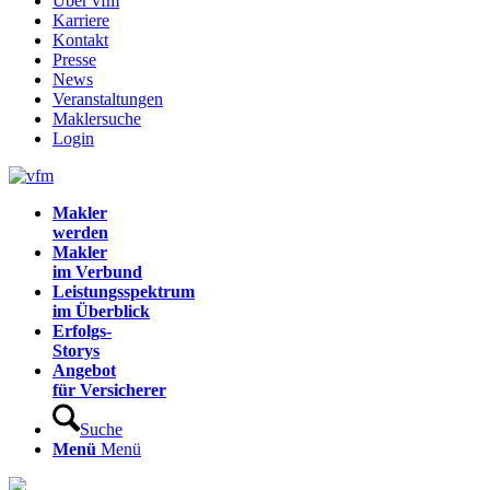
Über vfm
Karriere
Kontakt
Presse
News
Veranstaltungen
Maklersuche
Login
Makler
werden
Makler
im Verbund
Leistungsspektrum
im Überblick
Erfolgs-
Storys
Angebot
für Versicherer
Suche
Menü
Menü