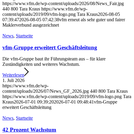
https://www.vfm.de/wp-content/uploads/2026/08/News_Fair.jpg
440
800
Tara Kraus
https://www.vfm.de/wp-
content/uploads/2019/09/vfm-logo.png
Tara Kraus
2026-08-05
07:39:47
2026-08-05 07:42:38
vfm erneut als sehr guter und fairer
Maklerverbund ausgezeichnet
News
,
Startseite
vfm-Gruppe erweitert Geschäftsleitung
Die vfm-Gruppe baut ihr Führungsteam aus – für klare
Zuständigkeiten und weiteres Wachstum.
Weiterlesen
1. Juli 2026
https://www.vfm.de/wp-
content/uploads/2026/07/News_GF_2026.jpg
440
800
Tara Kraus
https://www.vfm.de/wp-content/uploads/2019/09/vfm-logo.png
Tara
Kraus
2026-07-01 09:39:20
2026-07-01 09:48:41
vfm-Gruppe
erweitert Geschäftsleitung
News
,
Startseite
42 Prozent Wachstum