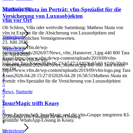
Veranstaltungen
Matheus Skuta im Porträt: vfm-Spezialist für die
Versicherung von Luxusobjekten
vfm vor Ort
Ob Schloss, Villa oder wertvolle Sammlung: Matheus Skuta von
vfm ist Experte für die Absicherung von Luxusobjekten und
Weiterlesen
außergewöhnlichen Vermögenswerten.
23. Juni 2026
https://www.vfm.de/wp-
Weiterlesen
content/uploads/2026/07/News_vfm_Hannover_3.jpg
440
800
Tara
28. April 2026
Kraus
https://www.vfm.de/wp-content/uploads/2019/09/vfm-
https://www.vfm.de/wp-
logo.png
Tara Kraus
2026-06-23 17:27:14
2026-07-03 12:06:20
vfm
content/uploads/2026/04/News_Matheus.jpg
440
800
Tara Kraus
vor Ort
https://www.vfm.de/wp-content/uploads/2019/09/vfm-logo.png
Tara
1
Kraus
2026-04-28 15:27:03
2026-04-28 16:58:51
Matheus Skuta im
2
Porträt: vfm-Spezialist für die Versicherung von Luxusobjekten
3
4
News
,
Startseite
5
6
InsurMagic trifft Keasy
7
8
Neue Partnerschaft: InsurMagic und die vfm-Gruppe integrieren KI-
gestützte WhatsApp-Lösung in Keasy.
1
Weiterlesen