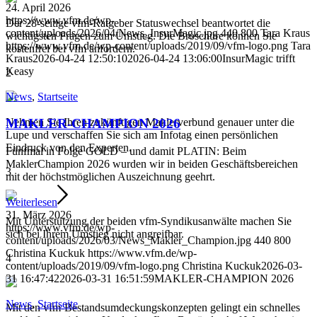
24. April 2026
https://www.vfm.de/wp-
Der 28-seitige vfm-Ratgeber Statuswechsel beantwortet die
content/uploads/2026/04/News_InsurMagic.jpg
440
800
Tara Kraus
wichtigsten Fragen zum Umstieg. Die Broschüre können Sie
https://www.vfm.de/wp-content/uploads/2019/09/vfm-logo.png
Tara
kostenfrei bei vfm anfordern.
Kraus
2026-04-24 12:50:10
2026-04-24 13:06:00
InsurMagic trifft
Keasy
2
News
,
Startseite
MAKLER-CHAMPION 2026
Nehmen Sie Ihren zukünftigen Maklerverbund genauer unter die
Lupe und verschaffen Sie sich am Infotag einen persönlichen
Eindruck von den Experten.
Fünfmal in Folge GOLD – und damit PLATIN: Beim
MaklerChampion 2026 wurden wir in beiden Geschäftsbereichen
3
mit der höchstmöglichen Auszeichnung geehrt.
Weiterlesen
31. März 2026
Mit Unterstützung der beiden vfm-Syndikusanwälte machen Sie
https://www.vfm.de/wp-
sich bei Ihrem Umstieg nicht angreifbar.
content/uploads/2026/03/News_Makler_Champion.jpg
440
800
Christina Kuckuk
https://www.vfm.de/wp-
4
content/uploads/2019/09/vfm-logo.png
Christina Kuckuk
2026-03-
31 16:47:42
2026-03-31 16:51:59
MAKLER-CHAMPION 2026
News
,
Startseite
Mit den vfm-Bestandsumdeckungskonzepten gelingt ein schnelles