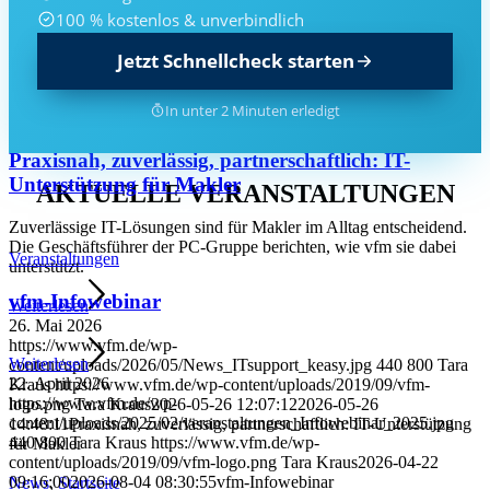
100 % kostenlos & unverbindlich
440
800
Tara Kraus
https://www.vfm.de/wp-
content/uploads/2019/09/vfm-logo.png
Tara Kraus
2026-05-29
Jetzt Schnellcheck starten
09:11:57
2026-05-29 09:14:26
Im Interview: Ulla Dörfler über
Karriere, Führung und die vfm-Familie
In unter 2 Minuten erledigt
News
,
Startseite
Praxisnah, zuverlässig, partnerschaftlich: IT-
Unterstützung für Makler
AKTUELLE VERANSTALTUNGEN
Zuverlässige IT-Lösungen sind für Makler im Alltag entscheidend.
Die Geschäftsführer der PC-Gruppe berichten, wie vfm sie dabei
Veranstaltungen
unterstützt.
vfm-Infowebinar
Weiterlesen
26. Mai 2026
https://www.vfm.de/wp-
Weiterlesen
content/uploads/2026/05/News_ITsupport_keasy.jpg
440
800
Tara
22. April 2026
Kraus
https://www.vfm.de/wp-content/uploads/2019/09/vfm-
https://www.vfm.de/wp-
logo.png
Tara Kraus
2026-05-26 12:07:12
2026-05-26
content/uploads/2025/02/veranstaltungen_Infowebinar_2025.jpg
14:48:11
Praxisnah, zuverlässig, partnerschaftlich: IT-Unterstützung
440
800
Tara Kraus
https://www.vfm.de/wp-
für Makler
content/uploads/2019/09/vfm-logo.png
Tara Kraus
2026-04-22
09:16:00
2026-08-04 08:30:55
vfm-Infowebinar
News
,
Startseite