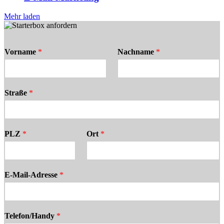
Mehr laden
Vorname
*
Nachname
*
Straße
*
PLZ
*
Ort
*
E-Mail-Adresse
*
Telefon/Handy
*