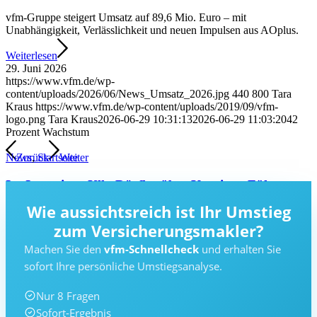
vfm-Gruppe steigert Umsatz auf 89,6 Mio. Euro – mit
Unabhängigkeit, Verlässlichkeit und neuen Impulsen aus AOplus.
Weiterlesen
29. Juni 2026
https://www.vfm.de/wp-
content/uploads/2026/06/News_Umsatz_2026.jpg
440
800
Tara
Kraus
https://www.vfm.de/wp-content/uploads/2019/09/vfm-
logo.png
Tara Kraus
2026-06-29 10:31:13
2026-06-29 11:03:20
42
Prozent Wachstum
Zurück
Weiter
News
,
Startseite
Im Interview: Ulla Dörfler über Karriere, Führung
und die vfm-Familie
Wie aussichtsreich ist Ihr Umstieg
zum Versicherungsmakler?
Im Online-Interview mit AssCompact spricht Ulla Dörfler,
Prokuristin der vfm-Gruppe, über ihren außergewöhnlichen
Machen Sie den
vfm-Schnellcheck
und erhalten Sie
Karriereweg, ihr Führungsverständnis und die Bedeutung von
sofort Ihre persönliche Umstiegsanalyse.
Engagement, Vertrauen und Unternehmenskultur.
Weiterlesen
Nur 8 Fragen
29. Mai 2026
Sofort-Ergebnis
https://www.vfm.de/wp-content/uploads/2026/05/News_Ulla.jpg