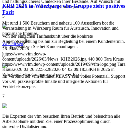
und haftungssicheres Umdecken Ihrer Bestände. Auf Wunsch mit
KHB 2026 in Würzburg: vfm-Gruppe zieht positives
persönlicher Unterstützung der vfm-Experten.
Fazit
5
Mit rund 1.500 Besuchern und nahezu 100 Ausstellern bot die
Veranstaltung in Würzburg Raum für Austausch, Innovation und
praxisnahe Impulse.
Von der einfachen Tarifauskunft über die konkrete
Angebotserstellung bis hin zur Begleitung bei einem Kundentermin.
Weiterlesen
Wir unterstützen Sie bei Kundenanfragen.
26. März 2026
https://www.vfm.de/wp-
6
content/uploads/2026/03/News_KHB2026.jpg
440
800
Tara Kraus
https://www.vfm.de/wp-content/uploads/2019/09/vfm-logo.png
Tara
Kraus
2026-03-26 22:56:28
2026-04-02 09:18:33
KHB 2026 in
Würzburg: vfm-Gruppe zieht positives Fazit
Im Verbund der vfm entfaltet KEASY sein volles Potenzial. Support
vor Ort, praxiserprobte Inhalte und integrierte Aktionen für
Vertriebskonzepte.
7
Die Experten der vfm besuchen Ihren Betrieb und beleuchten alle
Arbeitsabläufe mit dem Ziel einer Prozessoptimierung durch
sinnvolle Digitalisierung.