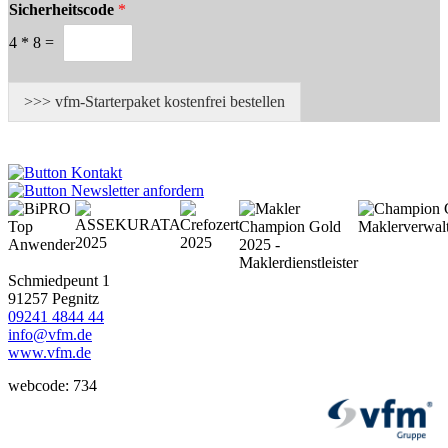
Sicherheitscode
*
4
*
8
=
>>> vfm-Starterpaket kostenfrei bestellen
Schmiedpeunt 1
91257 Pegnitz
09241 4844 44
info@vfm.de
www.vfm.de
webcode: 734