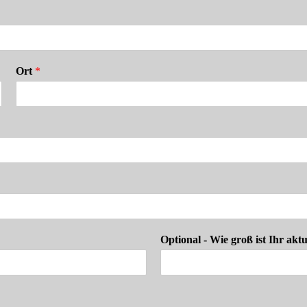
Ort
*
Optional - Wie groß ist Ihr akt