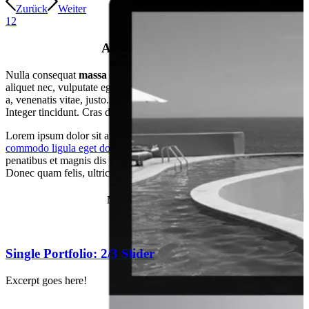
Zurück
Weiter
1
2
Another Slideshow
Nulla consequat
massa
quis enim. Donec pede justo, fringilla vel,
aliquet nec, vulputate eget, arcu. In enim justo, rhoncus ut, imperdiet
a, venenatis vitae, justo. Nullam dictum felis eu pede mollis pretium.
Integer tincidunt. Cras dapibus. Vivamus elementum semper nisi.
Lorem ipsum dolor sit amet, consectetuer adipiscing elit. Aenean
commodo ligula eget dolor
. Aenean massa. Cum sociis natoque
penatibus et magnis dis parturient montes, nascetur
ridiculus
mus.
Donec quam felis, ultricies nec, pellentesque eu, pretium quis, sem.
Most Recent Entries
Single Portfolio: 2/3 Slider
Excerpt goes here!