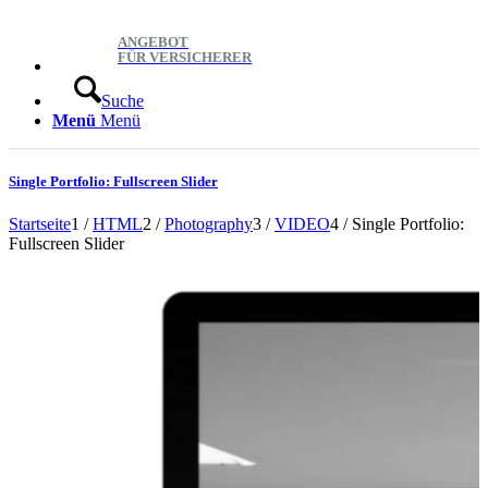
ANGEBOT
FÜR VERSICHERER
Suche
Menü
Menü
Single Portfolio: Fullscreen Slider
Startseite
1
/
HTML
2
/
Photography
3
/
VIDEO
4
/
Single Portfolio:
Fullscreen Slider