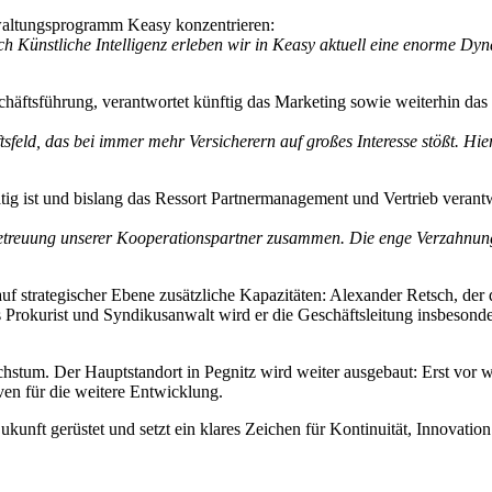
erwaltungsprogramm
Keasy
konzentrieren:
h Künstliche Intelligenz erleben wir in
Keasy
aktuell eine enorme Dynam
häftsführung, verantwortet künftig das Marketing sowie weiterhin da
tsfeld, das bei immer mehr Versicherern auf großes Interesse stößt. Hi
tätig ist und bislang das Ressort Partnermanagement und Vertrieb veran
etreuung unserer Kooperationspartner zusammen. Die enge Verzahnung m
uf strategischer Ebene zusätzliche Kapazitäten: Alexander Retsch, de
 als Prokurist und Syndikusanwalt wird er die Geschäftsleitung insbeso
achstum. Der Hauptstandort in Pegnitz wird weiter ausgebaut: Erst v
ven für die weitere Entwicklung.
ukunft gerüstet und setzt ein klares Zeichen für Kontinuität, Innovati