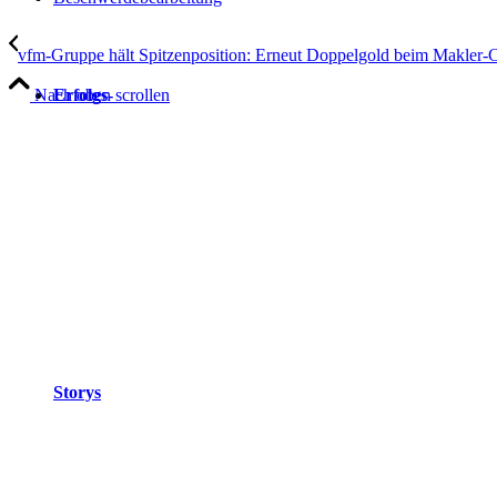
vfm-Gruppe hält Spitzenposition: Erneut Doppelgold beim Makler-
Nach oben scrollen
Erfolgs-
Storys