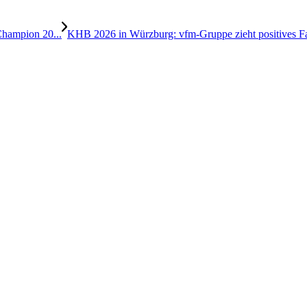
Champion 20...
KHB 2026 in Würzburg: vfm-Gruppe zieht positives Fa