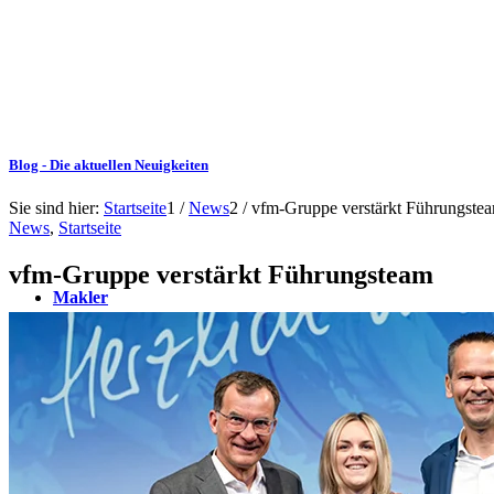
Blog - Die aktuellen Neuigkeiten
Sie sind hier:
Startseite
1
/
News
2
/
vfm-Gruppe verstärkt Führungste
News
,
Startseite
vfm-Gruppe verstärkt Führungsteam
Makler