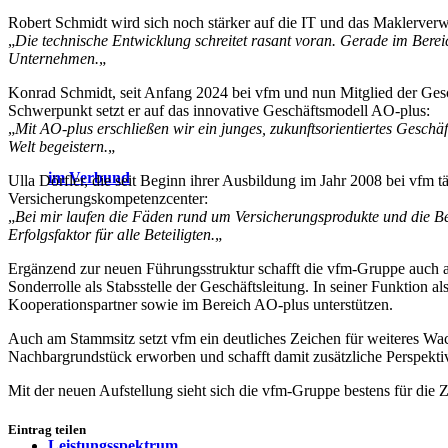
Robert Schmidt wird sich noch stärker auf die IT und das Maklerv
„
Die technische Entwicklung schreitet rasant voran. Gerade im Bereic
Unternehmen.
„
Konrad Schmidt, seit Anfang 2024 bei vfm und nun Mitglied der Gesc
Schwerpunkt setzt er auf das innovative Geschäftsmodell AO-plus:
„
Mit AO-plus erschließen wir ein junges, zukunftsorientiertes Geschäf
Welt begeistern.
„
im Verbund
Ulla Dörfler, die seit Beginn ihrer Ausbildung im Jahr 2008 bei vfm 
Versicherungskompetenzcenter:
„
Bei mir laufen die Fäden rund um Versicherungsprodukte und die B
Erfolgsfaktor für alle Beteiligten.
„
Ergänzend zur neuen Führungsstruktur schafft die vfm-Gruppe auch a
Sonderrolle als Stabsstelle der Geschäftsleitung. In seiner Funktion
Kooperationspartner sowie im Bereich AO-plus unterstützen.
Auch am Stammsitz setzt vfm ein deutliches Zeichen für weiteres W
Nachbarg
rundstück
erworben und schafft damit zusätzliche Perspekti
Mit der neuen Aufstellung sieht sich die vfm-Gruppe bestens für die Z
Eintrag teilen
Leistungsspektrum