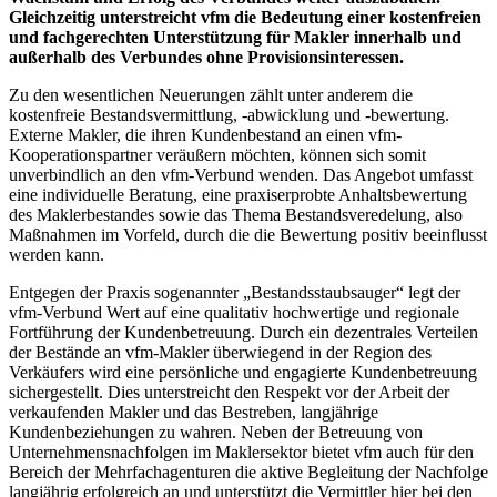
Gleichzeitig unterstreicht vfm die Bedeutung einer kostenfreien
und fachgerechten Unterstützung für Makler innerhalb und
außerhalb des Verbundes ohne Provisionsinteressen.
Zu den wesentlichen Neuerungen zählt unter anderem die
kostenfreie Bestandsvermittlung, -abwicklung und -bewertung.
Externe Makler, die ihren Kundenbestand an einen vfm-
Kooperationspartner veräußern möchten, können sich somit
unverbindlich an den vfm-Verbund wenden. Das Angebot umfasst
eine individuelle Beratung, eine praxiserprobte Anhaltsbewertung
des Maklerbestandes sowie das Thema Bestandsveredelung, also
Maßnahmen im Vorfeld, durch die die Bewertung positiv beeinflusst
werden kann.
Entgegen der Praxis sogenannter „Bestandsstaubsauger“ legt der
vfm-Verbund Wert auf eine qualitativ hochwertige und regionale
Fortführung der Kundenbetreuung. Durch ein dezentrales Verteilen
der Bestände an vfm-Makler überwiegend in der Region des
Verkäufers wird eine persönliche und engagierte Kundenbetreuung
sichergestellt. Dies unterstreicht den Respekt vor der Arbeit der
verkaufenden Makler und das Bestreben, langjährige
Kundenbeziehungen zu wahren. Neben der Betreuung von
Unternehmensnachfolgen im Maklersektor bietet vfm auch für den
Bereich der Mehrfachagenturen die aktive Begleitung der Nachfolge
langjährig erfolgreich an und unterstützt die Vermittler hier bei den