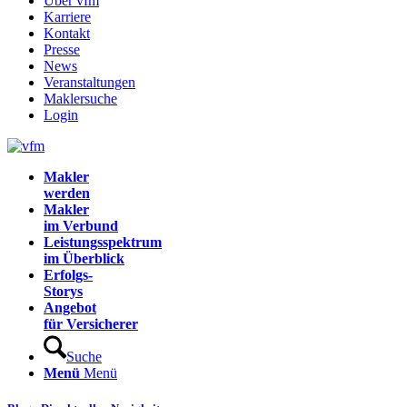
Über vfm
Karriere
Kontakt
Presse
News
Veranstaltungen
Maklersuche
Login
Makler
werden
Makler
im Verbund
Leistungsspektrum
im Überblick
Erfolgs-
Storys
Angebot
für Versicherer
Suche
Menü
Menü